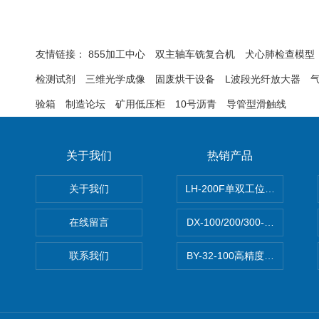
友情链接：
855加工中心
双主轴车铣复合机
犬心肺检查模型
检测试剂
三维光学成像
固废烘干设备
L波段光纤放大器
验箱
制造论坛
矿用低压柜
10号沥青
导管型滑触线
关于我们
热销产品
关于我们
LH-200F单双工位数字振实密
在线留言
DX-100/200/300-30L
联系我们
BY-32-100高精度可调开关电