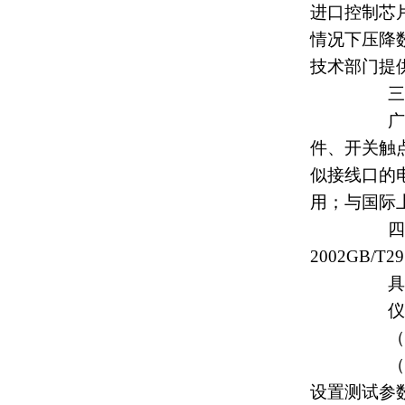
进口控制芯
情况下压降
技术部门提
三、
广泛
件、开关触
似接线口的
用；与国际
四、
2002GB/T29
具体
仪
（
（
设置测试参