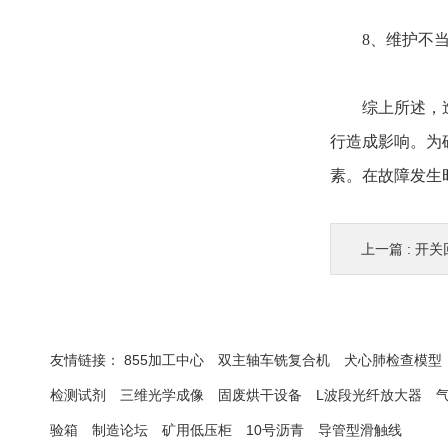
8、维护不当：
综上所述，造成
行造成影响。为
素。在故障发生
上一篇 :
开关
友情链接：
855加工中心
双主轴车铣复合机
犬心肺检查模型
检测试剂
三维光学成像
固废烘干设备
L波段光纤放大器
验箱
制造论坛
矿用低压柜
10号沥青
导管型滑触线