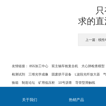
只有
求的直
上一篇 :
线性
友情链接：
855加工中心
双主轴车铣复合机
犬心肺检查模型
检测试剂
三维光学成像
固废烘干设备
L波段光纤放大器
验箱
制造论坛
矿用低压柜
10号沥青
导管型滑触线
关于我们
热销产品