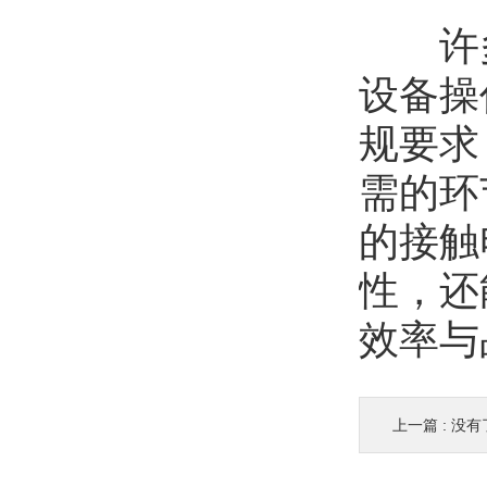
许多
设备操
规要求
需的环
的接触
性，还
效率与
上一篇 : 没有