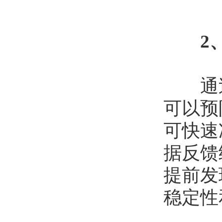
2
通过
可以预
可快速
据反馈
提前发
稳定性