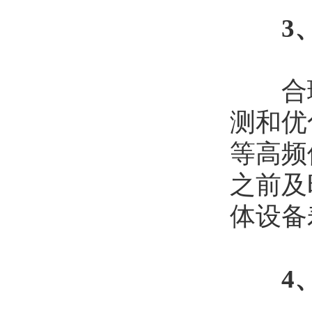
3
合理
测和优
等高频
之前及
体设备
4