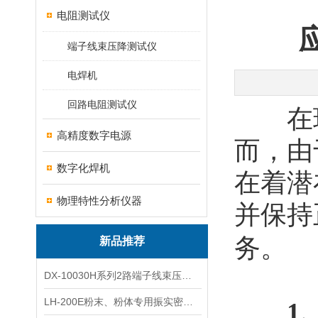
电阻测试仪
端子线束压降测试仪
电焊机
回路电阻测试仪
在现
高精度数字电源
而，由
数字化焊机
在着潜
物理特性分析仪器
并保持
务。
新品推荐
DX-10030H系列2路端子线束压降全自动电压降测试仪
LH-200E粉末、粉体专用振实密度仪
1